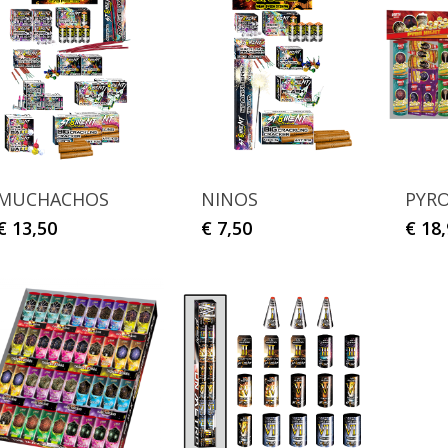
MUCHACHOS
NINOS
PYR
€
13,50
€
7,50
€
18,