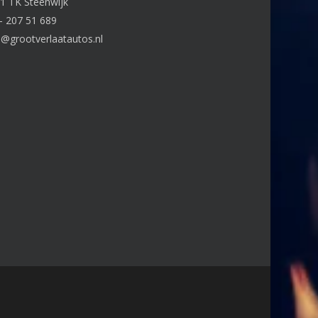
1 TK Steenwijk
– 207 51 689
o@grootverlaatautos.nl