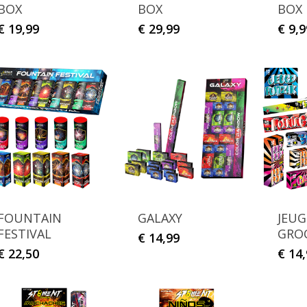
BOX
BOX
BOX
€
19,99
€
29,99
€
9,9
FOUNTAIN
GALAXY
JEU
FESTIVAL
GRO
€
14,99
€
22,50
€
14,