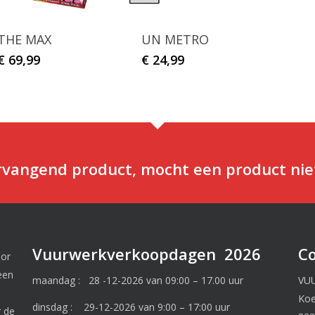
THE MAX
UN METRO
€
69,99
€
24,99
ervangend product, mocht een product nie
Vuurwerkverkoopdagen 2026
C
oor
een
maandag : 28 -12-2026 van 09:00 – 17.00 uur
VU
Ko
dinsdag : 29-12-2026 van 9:00 – 17:00 uur
r de