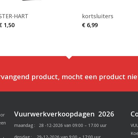
STER-HART
kortsluiters
€
1,50
€
6,99
ervangend product, mocht een product nie
Vuurwerkverkoopdagen 2026
C
oor
een
maandag : 28 -12-2026 van 09:00 – 17.00 uur
VU
Ko
dinsdag : 29-12-2026 van 9:00 – 17:00 uur