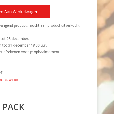
n Aan Winkelwagen
rvangend product, mocht een product uitverkocht
 tot 23 december.
n tot 31 december 18:00 uur.
 het afrekenen voor je ophaalmoment.
841
 VUURWERK
 PACK