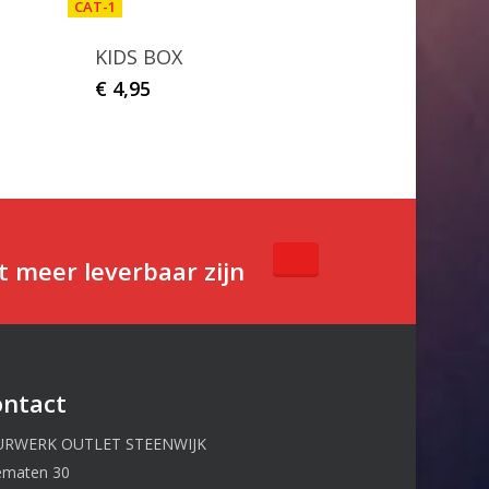
CAT-1
KIDS BOX
€
4,95
t meer leverbaar zijn
ontact
URWERK OUTLET STEENWIJK
ematen 30