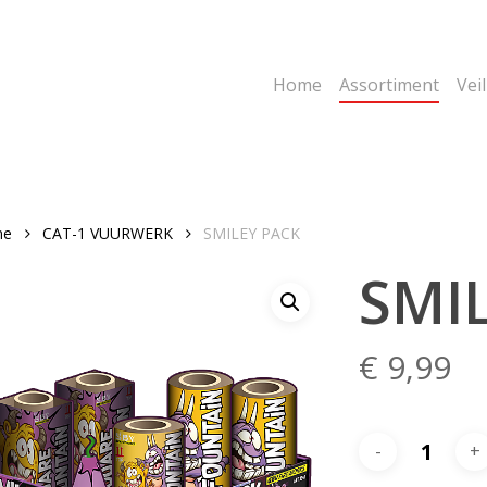
Home
Assortiment
Vei
me
CAT-1 VUURWERK
SMILEY PACK
SMI
€
9,99