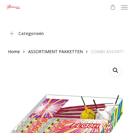
Men
Skip
to
main
content
Categorieën
Home
ASSORTIMENT PAKKETTEN
COMBI ASSORTI