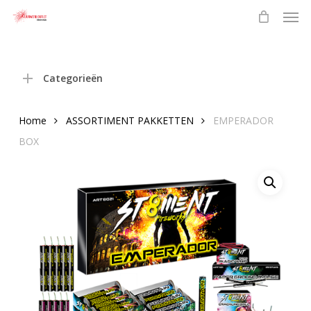
Men
Skip
to
main
content
Categorieën
Home
ASSORTIMENT PAKKETTEN
EMPERADOR
BOX