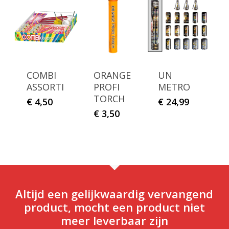
COMBI
ORANGE
UN
ASSORTI
PROFI
METRO
TORCH
€
4,50
€
24,99
€
3,50
Altijd een gelijkwaardig vervangend
product, mocht een product niet
meer leverbaar zijn