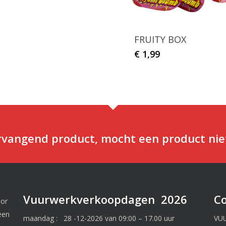
FRUITY BOX
€
1,99
ervangend product, mocht een product nie
Vuurwerkverkoopdagen 2026
C
oor
een
maandag : 28 -12-2026 van 09:00 – 17.00 uur
VU