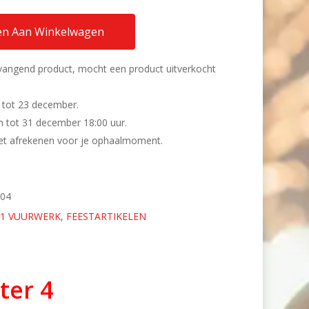
n Aan Winkelwagen
rvangend product, mocht een product uitverkocht
 tot 23 december.
n tot 31 december 18:00 uur.
 het afrekenen voor je ophaalmoment.
604
-1 VUURWERK
,
FEESTARTIKELEN
ster 4