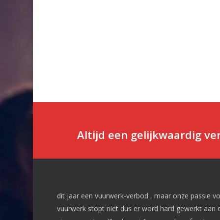
Altijd een gelijkwaardig v
dit jaar een vuurwerk-verbod , maar onze passie v
vuurwerk stopt niet dus er word hard gewerkt aan 