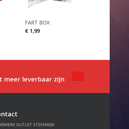
FART BOX
€
1,99
t meer leverbaar zijn
ontact
URWERK OUTLET STEENWIJK