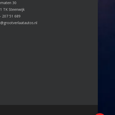
ematen 30
1 TK Steenwijk
– 207 51 689
o@grootverlaatautos.nl