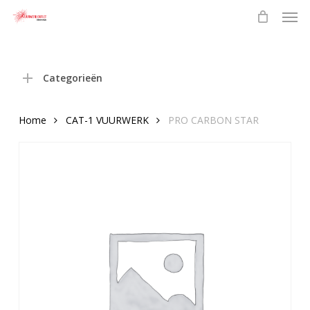
Men
Skip
to
main
content
Categorieën
Home
CAT-1 VUURWERK
PRO CARBON STAR