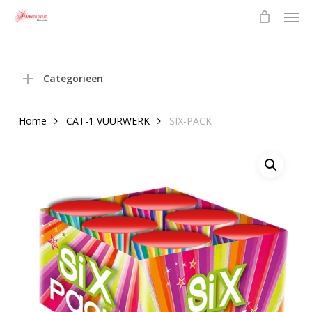
Men
Skip
to
main
content
Categorieën
Home
CAT-1 VUURWERK
SIX-PACK