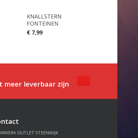
KNALLSTERN
FONTEINEN
€
7,99
t meer leverbaar zijn
ontact
URWERK OUTLET STEENWIJK