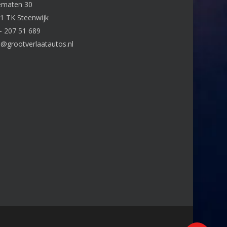
ematen 30
1 TK Steenwijk
– 207 51 689
o@grootverlaatautos.nl