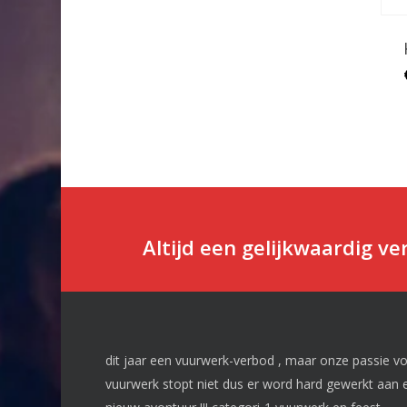
Altijd een gelijkwaardig v
dit jaar een vuurwerk-verbod , maar onze passie v
vuurwerk stopt niet dus er word hard gewerkt aan 