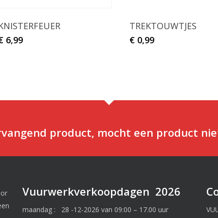
KNISTERFEUER
TREKTOUWTJES
€
6,99
€
0,99
ervangend product, mocht een product nie
Vuurwerkverkoopdagen 2026
C
oor
een
maandag : 28 -12-2026 van 09:00 – 17.00 uur
VU