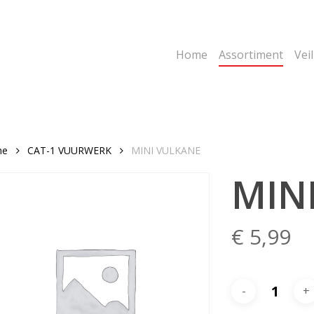
Home
Assortiment
Vei
me
CAT-1 VUURWERK
MINI VULKANE
MIN
€
5,99