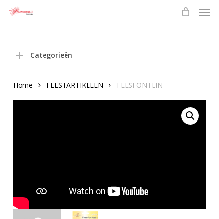
Men
Skip
to
main
content
Categorieën
Home
FEESTARTIKELEN
FLESFONTEIN