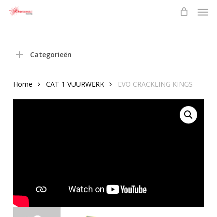
Men
Skip
to
main
content
Categorieën
Home
CAT-1 VUURWERK
EVO CRACKLING KINGS