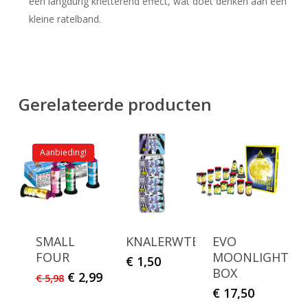
een langdurig knetterend effect, wat doet denken aan een
kleine ratelband.
Gerelateerde producten
Aanbieding!
SMALL
KNALERWTEN
EVO
FOUR
MOONLIGHT
€
1,50
BOX
Oorspronkelijke
Huidige
€
2,99
€
5,98
prijs
prijs
€
17,50
was:
is: