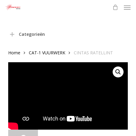
Men
Skip
to
main
content
Categorieën
Home
CAT-1 VUURWERK
CINTAS RATELLINT